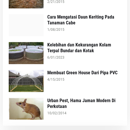
2/21/2015
Cara Mengatasi Daun Keriting Pada
Tanaman Cabe
1/08/2015
Kelebihan dan Kekurangan Kolam
Terpal Bundar dan Kotak
6/01/2023
Membuat Green House Dari Pipa PVC
4/15/2015
Urban Pest, Hama Jaman Modern Di
Perkotaan
10/02/2014