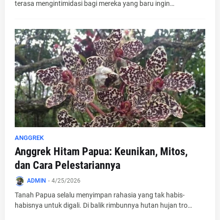
terasa mengintimidasi bagi mereka yang baru ingin…
ANGGREK
Anggrek Hitam Papua: Keunikan, Mitos,
dan Cara Pelestariannya
ADMIN
-
4/25/2026
Tanah Papua selalu menyimpan rahasia yang tak habis-
habisnya untuk digali. Di balik rimbunnya hutan hujan tro…