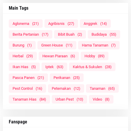
Main Tags
Aglonema
(21)
Agribisnis
(27)
Anggrek
(14)
Berita Pertanian
(17)
Bibit Buah
(2)
Budidaya
(55)
Burung
(1)
Green House
(11)
Hama Tanaman
(7)
Herbal
(29)
Hewan Piaraan
(6)
Hobby
(89)
Ikan Hias
(5)
Iptek
(63)
Kaktus & Sukulen
(28)
Pasca Panen
(21)
Perikanan
(25)
Pest Control
(16)
Peternakan
(12)
Tanaman
(65)
Tanaman Hias
(84)
Urban Pest
(10)
Video
(8)
Fanspage