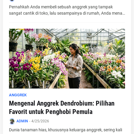
Pernahkah Anda membeli sebuah anggrek yang tampak
sangat cantik di toko, lalu sesampainya di rumah, Anda mena…
ANGGREK
Mengenal Anggrek Dendrobium: Pilihan
Favorit untuk Penghobi Pemula
ADMIN
-
4/25/2026
Dunia tanaman hias, khususnya keluarga anggrek, sering kali