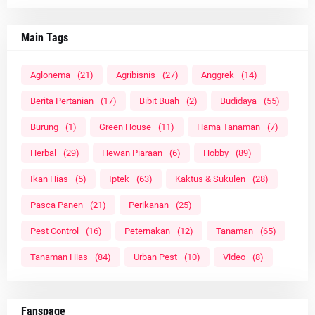
Main Tags
Aglonema
(21)
Agribisnis
(27)
Anggrek
(14)
Berita Pertanian
(17)
Bibit Buah
(2)
Budidaya
(55)
Burung
(1)
Green House
(11)
Hama Tanaman
(7)
Herbal
(29)
Hewan Piaraan
(6)
Hobby
(89)
Ikan Hias
(5)
Iptek
(63)
Kaktus & Sukulen
(28)
Pasca Panen
(21)
Perikanan
(25)
Pest Control
(16)
Peternakan
(12)
Tanaman
(65)
Tanaman Hias
(84)
Urban Pest
(10)
Video
(8)
Fanspage