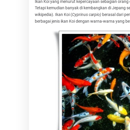
Ikan Koi yang menurut kepercayaan sebagian orang d
Tetapi kemudian banyak di kembangkan di Jepang seh
wikipedia). Ikan Koi (
Cyprinus carpio)
berasal dari pe
berbagai jenis ikan Koi dengan warna-warna yang b