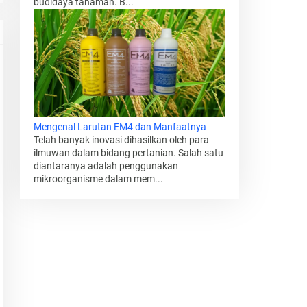
budidaya tanaman. B...
Mengenal Larutan EM4 dan Manfaatnya
Telah banyak inovasi dihasilkan oleh para
ilmuwan dalam bidang pertanian. Salah satu
diantaranya adalah penggunakan
mikroorganisme dalam mem...