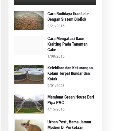
Cara Budidaya Ikan Lele
Dengan Sistem Bioflok
2/21/2015
Cara Mengatasi Daun
Keriting Pada Tanaman
Cabe
1/08/2015
Kelebihan dan Kekurangan
Kolam Terpal Bundar dan
Kotak
6/01/2023
Membuat Green House Dari
Pipa PVC
4/15/2015
Urban Pest, Hama Jaman
Modern Di Perkotaan