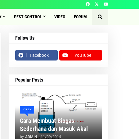
Y
PEST CONTROL
VIDEO
FORUM
Follow Us
Facebook
YouTube
Popular Posts
IPTEK
Cara Membuat Biogas
Sederhana dan Masuk Akal
by
ADMIN
-
11/09/2014