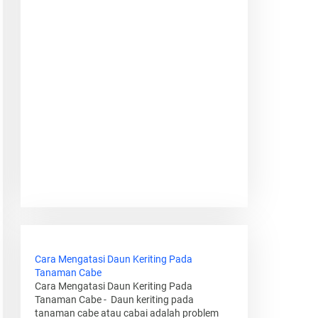
Cara Mengatasi Daun Keriting Pada
Tanaman Cabe
Cara Mengatasi Daun Keriting Pada
Tanaman Cabe - Daun keriting pada
tanaman cabe atau cabai adalah problem