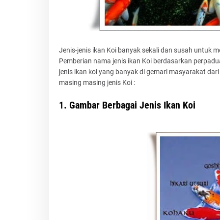
Jenis-jenis ikan Koi banyak sekali dan susah untuk 
Pemberian nama jenis ikan Koi berdasarkan perpadua
jenis ikan koi yang banyak di gemari masyarakat dari 
masing masing jenis Koi :
1. Gambar Berbagai Jenis Ikan Koi