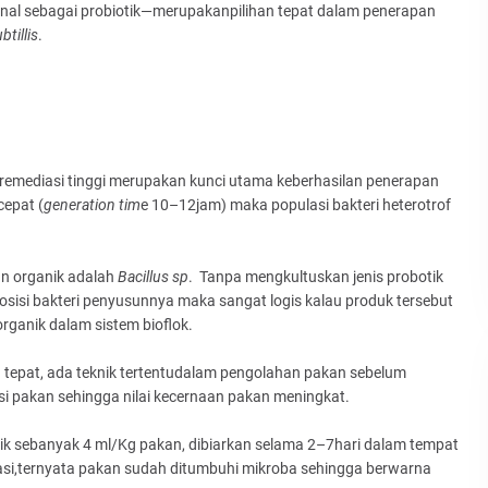
enal sebagai probiotik—merupakanpilihan tepat dalam penerapan
btillis
.
remediasi tinggi merupakan kunci utama keberhasilan penerapan
cepat (
generation tim
e 10–12jam) maka populasi bakteri heterotrof
an organik adalah
Bacillus sp
. Tanpa mengkultuskan jenis probotik
isi bakteri penyusunnya maka sangat logis kalau produk tersebut
rganik dalam sistem bioflok.
g tepat, ada teknik tertentudalam pengolahan pakan sebelum
si pakan sehingga nilai kecernaan pakan meningkat.
k sebanyak 4 ml/Kg pakan, dibiarkan selama 2–7hari dalam tempat
tasi,ternyata pakan sudah ditumbuhi mikroba sehingga berwarna