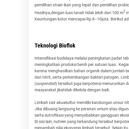
pemilihan
strain
ikan yang tepat dan pemilihan probio
2
Hasilnya,dengan luas tanah tidak lebih dari 100 m
ma
Keuntungan kotor mencapai Rp 8–10juta. Berikut ada
Teknologi Bioflok
Intensifikasi budidaya melalui peningkatan padat te
meningkatkan produksi benih per satuan luas. Kegiat
karena menghasilkan bahan organik dalam jumlah b
dan nitrit, serta perkembangan bakteri patogen. Limb
(
suspended
) tersebut juga berpotensi menurunkan 
masyarakat jikatidak dikelola dengan baik.
Limbah cair akuakultur memiliki kandungan unsur nitro
Jika dibuang langsung ke perairan umum atau digun
serta eutrofikasi yang menyebabkan gangguan ekos
Di sisi lain, nutrien yang terkandung tersebut berp
menambah nilai ekonomis limbah tersebut. Selain it