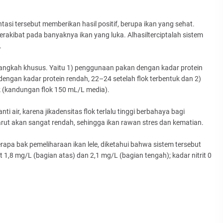
si tersebut memberikan hasil positif, berupa ikan yang sehat.
rakibat pada banyaknya ikan yang luka. Alhasilterciptalah sistem
.
angkah khusus. Yaitu 1) penggunaan pakan dengan kadar protein
dengan kadar protein rendah, 22–24 setelah flok terbentuk dan 2)
k (kandungan flok 150 mL/L media).
i air, karena jikadensitas flok terlalu tinggi berbahaya bagi
rut akan sangat rendah, sehingga ikan rawan stres dan kematian.
rapa bak pemeliharaan ikan lele, diketahui bahwa sistem tersebut
ut 1,8 mg/L (bagian atas) dan 2,1 mg/L (bagian tengah); kadar nitrit 0