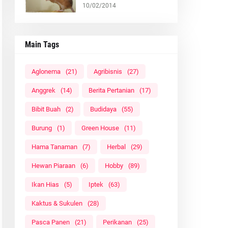
10/02/2014
Main Tags
Aglonema
(21)
Agribisnis
(27)
Anggrek
(14)
Berita Pertanian
(17)
Bibit Buah
(2)
Budidaya
(55)
Burung
(1)
Green House
(11)
Hama Tanaman
(7)
Herbal
(29)
Hewan Piaraan
(6)
Hobby
(89)
Ikan Hias
(5)
Iptek
(63)
Kaktus & Sukulen
(28)
Pasca Panen
(21)
Perikanan
(25)