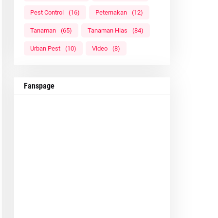
Pest Control
(16)
Peternakan
(12)
Tanaman
(65)
Tanaman Hias
(84)
Urban Pest
(10)
Video
(8)
Fanspage