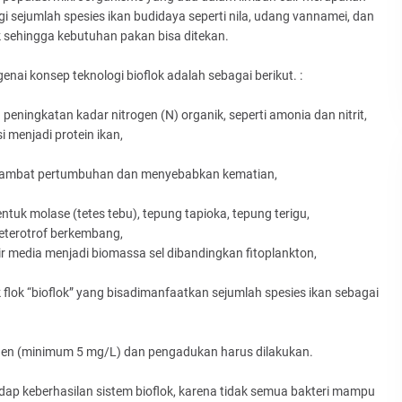
 sejumlah spesies ikan budidaya seperti nila, udang vannamei, dan
k sehingga kebutuhan pakan bisa ditekan.
enai konsep teknologi bioflok adalah sebagai berikut. :
eningkatan kadar nitrogen (N) organik, seperti amonia dan nitrit,
 menjadi protein ikan,
enghambat pertumbuhan dan menyebabkan kematian,
uk molase (tetes tebu), tepung tapioka, tepung terigu,
heterotrof berkembang,
 air media menjadi biomassa sel dibandingkan fitoplankton,
 flok “bioflok” yang bisadimanfaatkan sejumlah spesies ikan sebagai
ksigen (minimum 5 mg/L) dan pengadukan harus dilakukan.
hadap keberhasilan sistem bioflok, karena tidak semua bakteri mampu