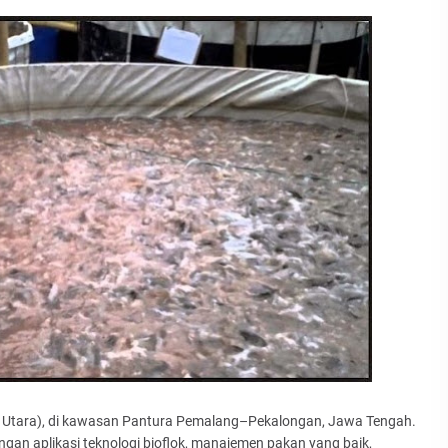
 Utara), di kawasan Pantura Pemalang–Pekalongan, Jawa Tengah.
gan aplikasi teknologi bioflok, manajemen pakan yang baik,