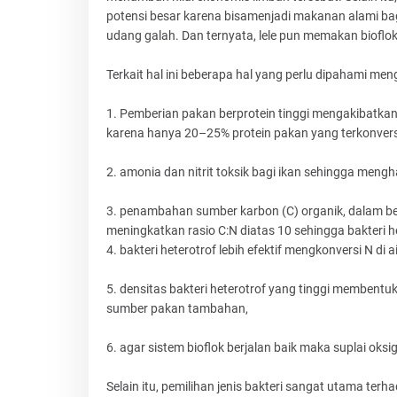
potensi besar karena bisamenjadi makanan alami bagi
udang galah. Dan ternyata, lele pun memakan bioflo
Terkait hal ini beberapa hal yang perlu dipahami meng
1. Pemberian pakan berprotein tinggi mengakibatkan p
karena hanya 20–25% protein pakan yang terkonversi
2. amonia dan nitrit toksik bagi ikan sehingga m
3. penambahan sumber karbon (C) organik, dalam bent
meningkatkan rasio C:N diatas 10 sehingga bakteri 
4. bakteri heterotrof lebih efektif mengkonversi N di
5. densitas bakteri heterotrof yang tinggi membentuk
sumber pakan tambahan,
6. agar sistem bioflok berjalan baik maka suplai o
Selain itu, pemilihan jenis bakteri sangat utama ter