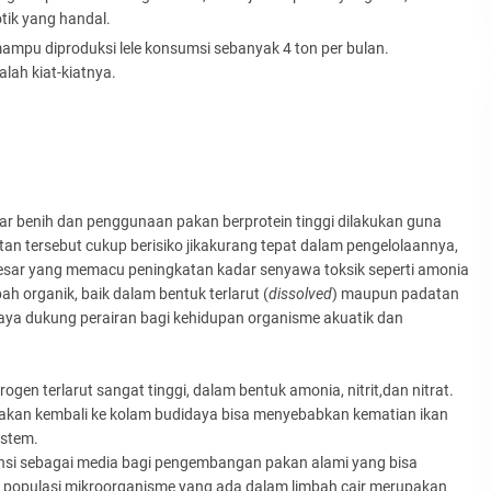
tik yang handal.
mpu diproduksi lele konsumsi sebanyak 4 ton per bulan.
lah kiat-kiatnya.
bar benih dan penggunaan pakan berprotein tinggi dilakukan guna
an tersebut cukup berisiko jikakurang tepat dalam pengelolaannya,
esar yang memacu peningkatan kadar senyawa toksik seperti amonia
ah organik, baik dalam bentuk terlarut (
dissolved
) maupun padatan
daya dukung perairan bagi kehidupan organisme akuatik dan
gen terlarut sangat tinggi, dalam bentuk amonia, nitrit,dan nitrat.
akan kembali ke kolam budidaya bisa menyebabkan kematian ikan
istem.
otensi sebagai media bagi pengembangan pakan alami yang bisa
u, populasi mikroorganisme yang ada dalam limbah cair merupakan