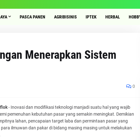
DAYA
PASCA PANEN
AGRIBISINIS
IPTEK
HERBAL
HOBB
engan Menerapkan Sistem
0
flok
- Inovasi dan modifikasi teknologi manjadi suatu hal yang wajib
demi pemenuhan kebutuhan pasar yang semakin meningkat. Demikian
empitnya lahan, pencapaian target laba dan permintaan pasar yang
t para ilmuwan dan pakar di bidang masing masing untuk melakukan
.