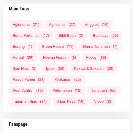
Main Tags
Aglonema
(21)
Agribisnis
(27)
Anggrek
(14)
Berita Pertanian
(17)
Bibit Buah
(2)
Budidaya
(55)
Burung
(1)
Green House
(11)
Hama Tanaman
(7)
Herbal
(29)
Hewan Piaraan
(6)
Hobby
(89)
Ikan Hias
(5)
Iptek
(63)
Kaktus & Sukulen
(28)
Pasca Panen
(21)
Perikanan
(25)
Pest Control
(16)
Peternakan
(12)
Tanaman
(65)
Tanaman Hias
(84)
Urban Pest
(10)
Video
(8)
Fanspage